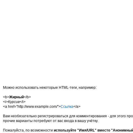
Можно использовать некоторые HTML-теги, например:
<b>
Жирный
</b>
<i>
Курсив
</i>
<a href="http://www.example.com/">
Ссылка
</a>
Вам необязательно регистрироваться для комментирования - для этого про
прочие варианты потребуют от вас входа в вашу учётку.
Пожалуйста, по возможности
используйте "Имя/URL" вместо "Анонимны