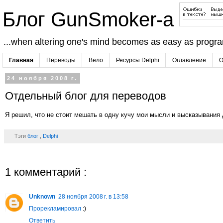
Блог GunSmoker-а
...when altering one's mind becomes as easy as progr
Главная
Переводы
Вело
Ресурсы Delphi
Оглавление
О
24 ноября 2008 г.
Отдельный блог для переводов
Я решил, что не стоит мешать в одну кучу мои мысли и высказывания 
Тэги
блог
,
Delphi
1 комментарий :
Unknown
28 ноября 2008 г. в 13:58
Прорекламировал
:)
Ответить