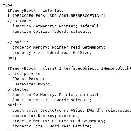
type

  IMemoryBlock = interface

  ['{9E9CCAF6-E69A-43D6-A161-9B83B3C6FD1A}']

  // private

    function GetMemory: Pointer; safecall;

    function GetSize: DWord; safecall;

  // public

    property Memory: Pointer read GetMemory;

    property Size: DWord read GetSize;

  end;

  TMemoryBlock = class(TInterfacedObject, IMemoryBlock)
  strict private

    FData: Pointer;

    FDataSize: DWord;

  protected

    function GetMemory: Pointer; safecall;

    function GetSize: DWord; safecall;

  public

    constructor Create(const ASize: DWord); reintroduce
    destructor Destroy; override;

    property Memory: Pointer read GetMemory;

    property Size: DWord read GetSize;
