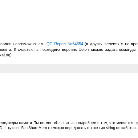
мволов невозможно: см.
QC Report №64554
(в других версиях я не про
оекта. К счастью, в последних версиях Delphi можно задать команды
kaLog).
 менеджеры памяти. Ты не мог объяснить поподробнее о том, что меняется 
 DLL-ку uses FastShareMem то можно передавать тот же тип string не заботя