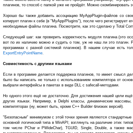
плагинов, то способ с папкой уже не пройдёт. Можно скомбинировать э
Хорошо бы также добавить ассоциацию MyAppPlugin-файлов со свое
копирует плагин к себе (в "MyApp/Plugins"), после чего регистрирует 
необходимые файлы плагина. Посмотрите, как это сделано у Total Comm
Следующий шаг: как проверить корректность модуля плагина (это осо
вот по их наличию можно и судить о том, уж не наш ли это плагин. 
программах с разной системой плагинов). В нашем случае есть то
ExportEntryPointName
.
Совместимость с другими языками
Если в программе делается поддержка плагинов, то имеет смысл дел
было бы написать не только с использованием компилятора от осно
выбрали интерфейсы в пакетах в виде DLL с safecall-методами.
Но одного этого ещё не достаточно. Для достижения нашей цели ещё
других языках. Например, в Delphi классы, динамические массивы,
компиляторах (ну, может быть, кроме C++ Builder близких версий).
"Безопасным" минимумом с этой точки зрения являются стандартные 
основной логический типа в WinAPI; взглянуть на различие этих типов 
том числе PChar и PWideChar), TGUID, Single, Double, а также ма