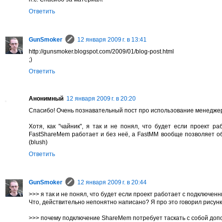
Ответить
GunSmoker
12 января 2009 г. в 13:41
http://gunsmoker.blogspot.com/2009/01/blog-post.html
;)
Ответить
Анонимный
12 января 2009 г. в 20:20
Спасибо! Очень познавательный пост про использование менедже
Хотя, как "чайник", я так и не понял, что будет если проект 
FastShareMem работает и без неё, а FastMM вообще позволяет об
(blush)
Ответить
GunSmoker
12 января 2009 г. в 20:44
>>> я так и не понял, что будет если проект работает с подключ
Что, действительно непонятно написано? Я про это говорил рисунк
>>> почему подключение ShareMem потребует таскать с собой допол