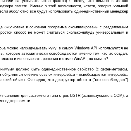
 пинали за укрывательство фактов) я скажу, что обычно в языках
джера памяти. Именно о этой возможности, кстати, говорит большой
то если абсолютно все будут использовать один-единственный менеджер
гда библиотека и основная программа скомпилированы с разделяемым
простой способ не может считаться сколько-нибудь универсальным и
соба можно напридумывать кучу: в самом Windows API используется не
сы, которые автоматически освобождаются именно тем, кто их создал,
то можно и использовать решения в стиле WinAPI, но смысл?
нимуму должно быть одно-единственное свойство (с getter-методом,
а обнуляется счётчик ссылок интерфейса - освобождается интерфейс,
еский объект. Очевидно, что деструктор объекта ("кто освобождает")
lphi-синоним для системного типа строк BSTR (используемого в COM), а
 менеджер памяти.