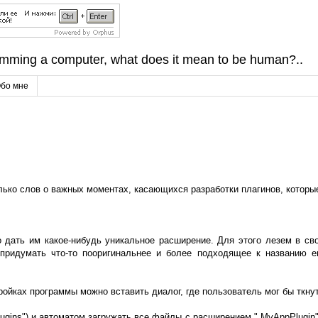
amming a computer, what does it mean to be human?..
бо мне
лько слов о важных моментах, касающихся разработки плагинов, которые
ть им какое-нибудь уникальное расширение. Для этого лезем в свойств
 придумать что-то пооригинальнее и более подходящее к названию е
ойках программы можно вставить диалог, где пользователь мог бы ткнуть 
ugins") и автоматом загружать все файлы с расширением ".MyAppPlugin"