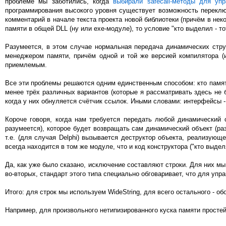
проблеме мы заботились, когда
выбирали safecall-методы для уп
программирования высокого уровня существует возможность переклю
комментарий в начале текста проекта новой библиотеки (причём в нек
памяти в общей DLL (ну или exe-модуле), то условие "кто выделил - т
Разумеется, в этом случае нормальная передача динамических стру
менеджером памяти, причём одной и той же версией компилятора (и
приемлемым.
Все эти проблемы решаются одним единственным способом: кто память
менее трёх различных вариантов (которые я рассматривать здесь не 
когда у них обнуляется счётчик ссылок. Иными словами: интерфейсы -
Короче говоря, когда нам требуется передать любой динамический 
разумеется), которое будет возвращать сам динамический объект (р
т.е. (для случая Delphi) вызывается деструктор объекта, реализующ
всегда находится в том же модуле, что и код конструктора ("кто выдел
Да, как уже было сказано, исключение составляют строки. Для них мы 
во-вторых, стандарт этого типа специально обговаривает, что для уп
Итого: для строк мы используем WideString, для всего остального - о
Например, для произвольного нетипизированного куска памяти простей