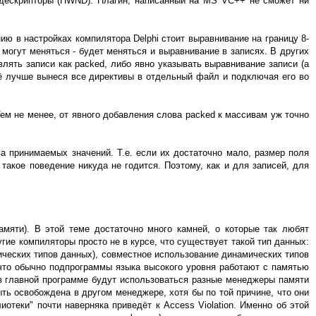
х дескрипторы (HWND). Плагин, написанный на MS VC++ не сможет ни
ю в настройках компилятора Delphi стоит выравнивание на границу 8-
могут меняться - будет меняться и выравнивание в записях. В других
ять записи как packed, либо явно указывать выравнивание записи (а
щё лучше вынеся все директивы в отдельный файл и подключая его во
Тем не менее, от явного добавления слова packed к массивам уж точно
а принимаемых значений. Т.е. если их достаточно мало, размер поля
 такое поведение никуда не годится. Поэтому, как и для записей, для
мяти). В этой теме достаточно много камней, о которые так любят
гие компиляторы просто не в курсе, что существует такой тип данных:
мических типов данных), совместное использование динамических типов
 что обычно подпрограммы языка высокого уровня работают с памятью
и в главной программе будут использоваться разные менеджеры памяти
ь освобождена в другом менеджере, хотя бы по той причине, что они
отеки" почти наверняка приведёт к Access Violation. Именно об этой