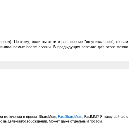
верял). Поэтому, если вы хотите расширение "по-уникальнее", то вам
, выполняемые после сборки. В предыдущих версиях для этого можно
при включении в проект ShareMem,
FastShareMem
, FastMM? Я пишу сейчас с
сь о выделении/освобождении. Может даже отдельным постом.