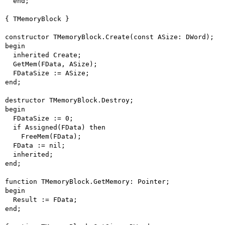
  end;

{ TMemoryBlock }

constructor TMemoryBlock.Create(const ASize: DWord);

begin

  inherited Create;

  GetMem(FData, ASize);

  FDataSize := ASize;

end;

destructor TMemoryBlock.Destroy;

begin

  FDataSize := 0;

  if Assigned(FData) then

    FreeMem(FData);

  FData := nil;

  inherited;

end;

function TMemoryBlock.GetMemory: Pointer;

begin

  Result := FData;

end;
