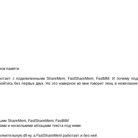
ров памяти.
работает с подключенными ShareMem, FastShareMem, FastMM. И почему под
ойтись без первых двух. Но это наверное во мне говорит лень и нежелани
енными ShareMem, FastShareMem, FastMM
ами и несколькими абзацами текста под ними.
нительную dll-ку, а FastShareMem работает и без неё