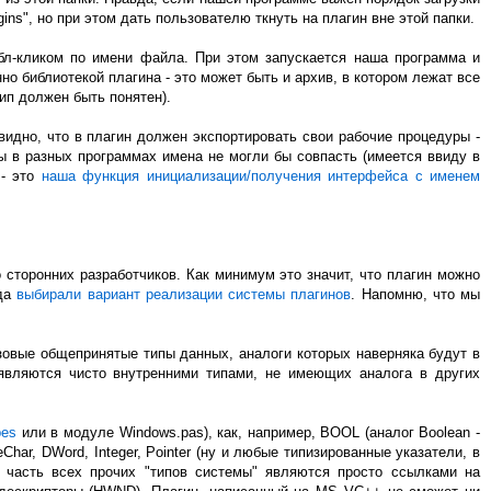
ns", но при этом дать пользователю ткнуть на плагин вне этой папки.
бл-кликом по имени файла. При этом запускается наша программа и
нно библиотекой плагина - это может быть и архив, в котором лежат все
ип должен быть понятен).
видно, что в плагин должен экспортировать свои рабочие процедуры -
бы в разных программах имена не могли бы совпасть (имеется ввиду в
 - это
наша функция инициализации/получения интерфейса с именем
сторонних разработчиков. Как минимум это значит, что плагин можно
гда
выбирали вариант реализации системы плагинов
. Напомню, что мы
зовые общепринятые типы данных, аналоги которых наверняка будут в
х являются чисто внутренними типами, не имеющих аналога в других
pes
или в модуле Windows.pas), как, например, BOOL (аналог Boolean -
Char, DWord, Integer, Pointer (ну и любые типизированные указатели, в
ая часть всех прочих "типов системы" являются просто ссылками на