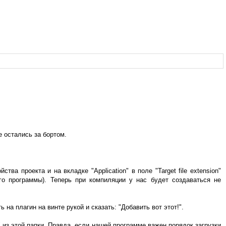
 остались за бортом.
а проекта и на вкладке "Application" в поле "Target file extension"
го программы). Теперь при компиляции у нас будет создаваться не
на плагин на винте рукой и сказать: "Добавить вот этот!".
 из этой папки. Правда, если нашей программе важен порядок загрузки