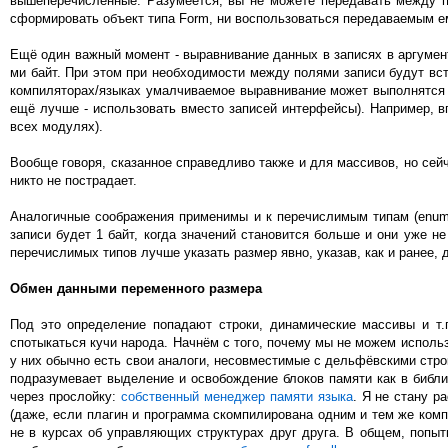
вышеперечисленные. Разумеется, вы не можете передавать между пл
сформировать объект типа Form, ни воспользоваться передаваемым ему
Ещё один важный момент - выравнивание данных в записях в аргумент
ми байт. При этом при необходимости между полями записи будут вст
компиляторах/языках умалчиваемое выравнивание может выполнятся н
ещё лучше - использовать вместо записей интерфейсы). Например, в
всех модулях).
Вообще говоря, сказанное справедливо также и для массивов, но сейч
никто не пострадает.
Аналогичные соображения применимы и к перечислимым типам (enumer
записи будет 1 байт, когда значений становится больше и они уже не
перечислимых типов лучше указать размер явно, указав, как и ранее,
Обмен данными переменного размера
Под это определение попадают строки, динамические массивы и т.
спотыкаться кучи народа. Начнём с того, почему мы не можем использ
у них обычно есть свои аналоги, несовместимые с дельфёвскими строк
подразумевает выделение и освобождение блоков памяти как в библи
через прослойку:
собственный менеджер памяти языка
. Я не стану р
(даже, если плагин и программа скомпилирована одним и тем же ком
не в курсах об управляющих структурах друг друга. В общем, попытк