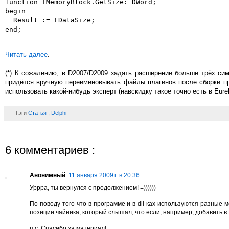
function TMemoryBlock.GetSize: DWord;

begin

  Result := FDataSize;

end;
Читать далее
.
(*) К сожалению, в D2007/D2009 задать расширение больше трёх си
придётся вручную переименовывать файлы плагинов после сборки пр
использовать какой-нибудь эксперт (навскидку такое точно есть в Eure
Тэги
Статья
,
Delphi
6 комментариев :
Анонимный
11 января 2009 г. в 20:36
Уррра, ты вернулся с продолжением! =))))))
По поводу того что в программе и в dll-ках используются разные
позиции чайника, который слышал, что если, например, добавить в
п.с. Спасибо за материал!