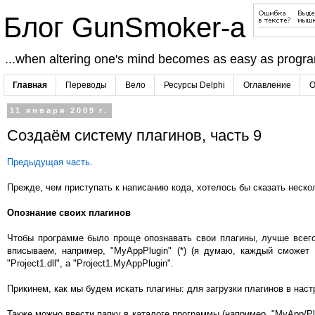
Блог GunSmoker-а
...when altering one's mind becomes as easy as progr
Главная
Переводы
Вело
Ресурсы Delphi
Оглавление
О
11 января 2009 г.
Создаём систему плагинов, часть 9
Предыдущая часть
.
Прежде, чем приступать к написанию кода, хотелось бы сказать неско
Опознание своих плагинов
Чтобы программе было проще опознавать свои плагины, лучше всего да
вписываем, например, "MyAppPlugin" (*) (я думаю, каждый сможет
"Project1.dll", а "Project1.MyAppPlugin".
Прикинем, как мы будем искать плагины: для загрузки плагинов в настр
Также можно ввести папку в каталоге программы (например, "MyApp/Pl