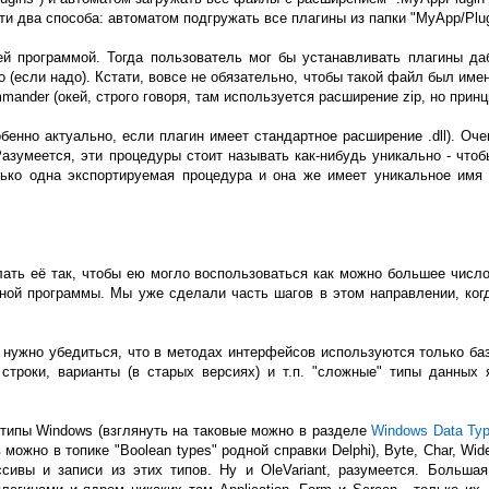
ти два способа: автоматом подгружать все плагины из папки "MyApp/Plugi
й программой. Тогда пользователь мог бы устанавливать плагины да
его (если надо). Кстати, вовсе не обязательно, чтобы такой файл был име
ander (окей, строго говоря, там используется расширение zip, но принц
бенно актуально, если плагин имеет стандартное расширение .dll). Оче
Разумеется, эти процедуры стоит называть как-нибудь уникально - что
лько одна экспортируемая процедура и она же имеет уникальное имя
ать её так, чтобы ею могло воспользоваться как можно большее число 
вной программы. Мы уже сделали часть шагов в этом направлении, ко
 нужно убедиться, что в методах интерфейсов используются только ба
 строки, варианты (в старых версиях) и т.п. "сложные" типы данны
типы Windows (взглянуть на таковые можно в разделе
Windows Data Ty
можно в топике "Boolean types" родной справки Delphi), Byte, Char, Wide
ссивы и записи из этих типов. Ну и OleVariant, разумеется. Больш