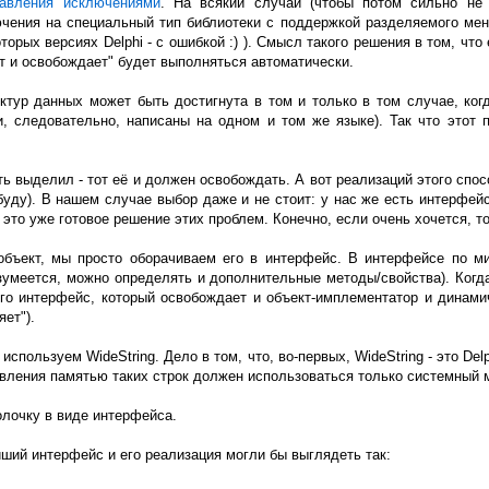
равления исключениями
. На всякий случай (чтобы потом сильно не
чения на специальный тип библиотеки с поддержкой разделяемого мене
оторых версиях Delphi - с ошибкой :) ). Смысл такого решения в том, ч
от и освобождает" будет выполняться автоматически.
ктур данных может быть достигнута в том и только в том случае, ко
, следовательно, написаны на одном и том же языке). Так что этот 
 выделил - тот её и должен освобождать. А вот реализаций этого спо
буду). В нашем случае выбор даже и не стоит: у нас же есть интерфей
 это уже готовое решение этих проблем. Конечно, если очень хочется, 
объект, мы просто оборачиваем его в интерфейс. В интерфейсе по ми
азумеется, можно определять и дополнительные методы/свойства). Когд
его интерфейс, который освобождает и объект-имплементатор и динамич
яет").
используем WideString. Дело в том, что, во-первых, WideString - это De
равления памятью таких строк должен использоваться только системный
болочку в виде интерфейса.
ший интерфейс и его реализация могли бы выглядеть так: