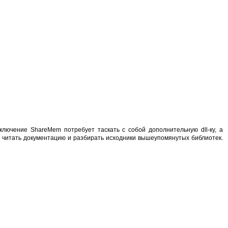
ключение ShareMem потребует таскать с собой дополнительную dll-ку, а
е читать документацию и разбирать исходники вышеупомянутых библиотек.