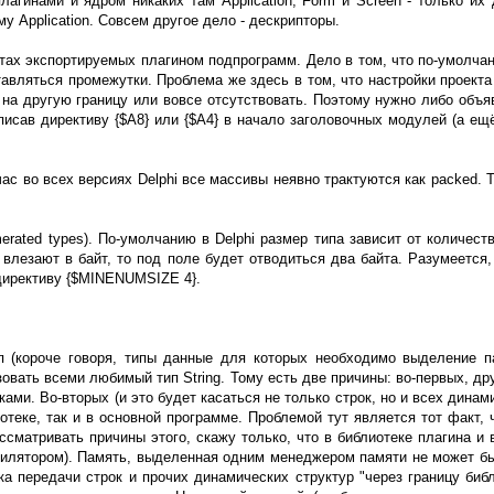
агинами и ядром никаких там Application, Form и Screen - только и
 Application. Совсем другое дело - дескрипторы.
ах экспортируемых плагином подпрограмм. Дело в том, что по-умолчани
авляться промежутки. Проблема же здесь в том, что настройки проекта 
а другую границу или вовсе отсутствовать. Поэтому нужно либо объявл
писав директиву {$A8} или {$A4} в начало заголовочных модулей (а е
ас во всех версиях Delphi все массивы неявно трактуются как packed. 
ated types). По-умолчанию в Delphi размер типа зависит от количеств
 влезают в байт, то под поле будет отводиться два байта. Разумеется,
 директиву {$MINENUMSIZE 4}.
п (короче говоря, типы данные для которых необходимо выделение па
овать всеми любимый тип String. Тому есть две причины: во-первых, дру
ами. Во-вторых (и это будет касаться не только строк, но и всех дина
отеке, так и в основной программе. Проблемой тут является тот факт,
ассматривать причины этого, скажу только, что в библиотеке плагина 
пилятором). Память, выделенная одним менеджером памяти не может быт
а передачи строк и прочих динамических структур "через границу библи