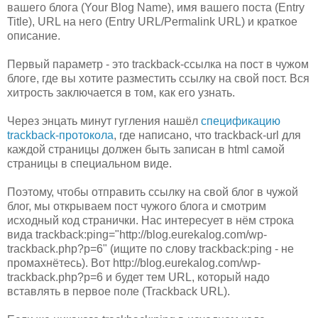
вашего блога (Your Blog Name), имя вашего поста (Entry
Title), URL на него (Entry URL/Permalink URL) и краткое
описание.
Первый параметр - это trackback-ссылка на пост в чужом
блоге, где вы хотите разместить ссылку на свой пост. Вся
хитрость заключается в том, как его узнать.
Через энцать минут гугления нашёл
спецификацию
trackback-протокола
, где написано, что trackback-url для
каждой страницы должен быть записан в html самой
страницы в специальном виде.
Поэтому, чтобы отправить ссылку на свой блог в чужой
блог, мы открываем пост чужого блога и смотрим
исходный код странички. Нас интересует в нём строка
вида trackback:ping="http://blog.eurekalog.com/wp-
trackback.php?p=6" (ищите по слову trackback:ping - не
промахнётесь). Вот http://blog.eurekalog.com/wp-
trackback.php?p=6 и будет тем URL, который надо
вставлять в первое поле (Trackback URL).