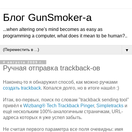
Блог GunSmoker-а
...when altering one's mind becomes as easy as
programming a computer, what does it mean to be human?..
▼
4 августа 2009 г.
Ручная отправка trackback-ов
Наконец-то я обнаружил способ, как можно ручками
создать trackback
. Копался долго, но в итоге нашёл :)
Итак, во-первых, поиск по словам "trackback sending tool"
привёл к
Wizbang® Tech Trackback Pinger
,
Simpletracks
и
ещё нескольким 100%-аналогичным страничкам, URL-
адреса которых я уже успел забыть.
Не считая первого параметра все поля очевидны: имя