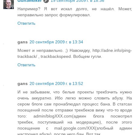
GunSmoker
19 сентября 2009 г. в 18:36
Например? Я вот искал долго, не нашёл. Может,
неправильно запрос формулировал.
Ответить
gans
20 сентября 2009 г. в 13:34
Может и неправильно. ;) Навскидку, http://adne.info/ping-
trackback/ , trackbackspeed. Вобщем гугли.
Ответить
gans
20 сентября 2009 г. в 13:52
И не забываем, что белые проекты трекбэчить нужно
очень аккуратно. Ибо легко можно словить абузу. На
сером блоге сам пронаблюдал процесс бана. В статсах
посещений после отправки трекбеков вижу что-то вроде
того: admin/blogXXX.com(админ блога посмотрел
трекбек, поступивший на модерацию), после этого
посещение с mail.google.com/XXX(злобный админ
настрочил абузу), после чего бан. Вот так.