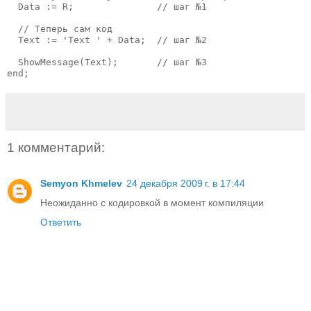
  Data := R;               // шаг №1

  // Теперь сам код

  Text := 'Text ' + Data;  // шаг №2

  ShowMessage(Text);       // шаг №3

end;
1 комментарий:
Semyon Khmelev
24 декабря 2009 г. в 17:44
Неожиданно с кодировкой в момент компиляции
Ответить