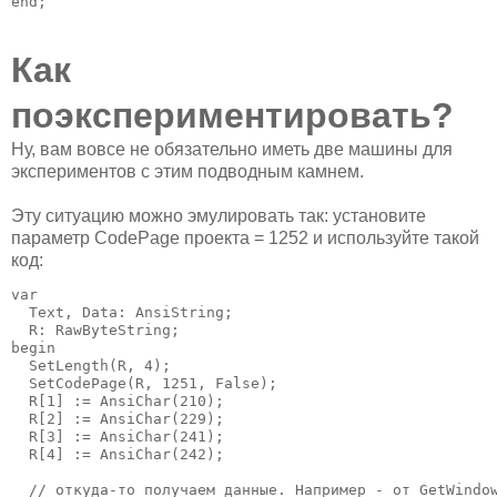
end;
Как
поэкспериментировать?
Ну, вам вовсе не обязательно иметь две машины для
экспериментов с этим подводным камнем.
Эту ситуацию можно эмулировать так: установите
параметр CodePage проекта = 1252 и используйте такой
код:
var

  Text, Data: AnsiString;

  R: RawByteString;

begin

  SetLength(R, 4);

  SetCodePage(R, 1251, False);

  R[1] := AnsiChar(210);

  R[2] := AnsiChar(229);

  R[3] := AnsiChar(241);

  R[4] := AnsiChar(242);

  // откуда-то получаем данные. Например - от GetWindow