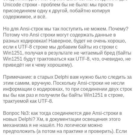
Unicode строки - проблем бы не было: мы просто
присоединяем одну к другой, побайтно копируя
содержимое, и всё.
Но для Ansi-строк мы так поступить не можем. Почему?
Потому что Ansi строки могут содержать данные в
разных кодировках! Наверное, будет не очень хорошо,
если к UTF-8 строке мы добавим байты из строки с
Win1251, получая в результате не читаемый бред (байты
Win1251 будут трактоваться как UTF-8, что, очевидно, не
приведёт ни к чему хорошему).
Примечание: в старых Delphi вам нужно было следить за
этим самим, вручную. Поскольку Ansi-строки не несли
информации о кодировках, то при соединении двух строк
вы бы как раз и получили бы байты Win1251 в строке,
трактуемой как UTF-8.
Вопрос №3: как тогда соединяются две Ansi-строки в
новых Delphi? Хм, в документации освещения этого
механизма я не нашёл. Но логически можно
предположить (а потом на практике и проверить). Если