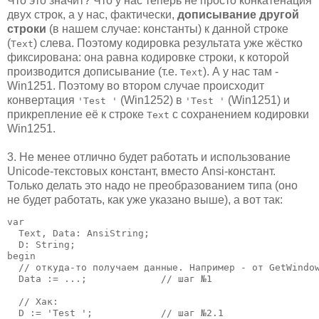
Что это значит? Что у нас теперь не просто конкатенация
двух строк, а у нас, фактически,
дописывание другой
строки
(в нашем случае: константы) к данной строке
(
) слева. Поэтому кодировка результата уже жёстко
Text
фиксирована: она равна кодировке строки, к которой
производится дописывание (т.е.
). А у нас там -
Text
Win1251. Поэтому во втором случае происходит
конвертация
(Win1252) в
(Win1251) и
'Test '
'Test '
прикрепление её к строке
с сохранением кодировки
Text
Win1251.
3. Не менее отлично будет работать и использование
Unicode-текстовых констант, вместо Ansi-констант.
Только делать это надо не преобразованием типа (оно
не будет работать, как уже указано выше), а вот так:
var

  Text, Data: AnsiString;

  D: String;

begin

  // откуда-то получаем данные. Например - от GetWindow
  Data := ...;             // шаг №1

  // Хак:

  D := 'Test ';            // шаг №2.1
