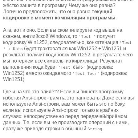
жёстко зашита в программу. Чему же она равна?
Логично предположить, что она равна
текущей
кодировке в момент компиляции программы
.
Ага, вот и оно. Если вы скомпилируете код выше на,
скажем, английской Windows, то
получит
'Test '
кодировку Win1252, следовательно, конкатенация
'Test
будет трактоваться как Win1252 + Win1251 и
' + Data
результат получит кодировку Win1252, в результате чего
мы потеряем все символы из кириллицы. Результат
выполнения кода будет
(кодировка:
'Test Òåñò'
Win1252) вместо ожидаемого
(кодировка:
'Test Тест'
Win1251).
Где и на что это влияет? Если вы пишете программу
избегая Ansi-строк - вам на это наплевать. Даже если вы
используете Ansi-строки, вам может быть это по боку,
если вы используете Ansi-строки только в крайних
случаях: непосредственно перед передачей/приёмом
данных. Т.е. если вы не производите операций с ними,
сразу же приводя строки в обычный
.
String