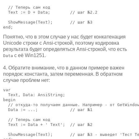
  // Теперь сам код

  Text := D + Data;        // шаг №2.2

  ShowMessage(Text);       // шаг №3

end;
Понятно, что в этом случае у нас будет конкатенация
Unicode строки с Ansi-строкой, поэтому кодировка
результата будет определяться Ansi-строкой, что есть
с её Win1251.
Data
4. Обратите внимание, что в данном примере важен
порядок: константа, затем переменная. В обратном
случае проблем нет:
var

  Text, Data: AnsiString;

begin

  // откуда-то получаем данные. Например - от GetWindow
  Data := ...;             // шаг №1

  // Теперь сам код

  Text := Data + ' Text';  // шаг №2

  ShowMessage(Text);       // шаг №3 - выведет 'Тест Te