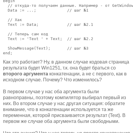
begin

  // откуда-то получаем данные. Например - от GetWindow
  Data := ...;             // шаг №1

  // Хак

  Text := Data;            // шаг №2.1

  // Теперь сам код

  Text := 'Text ' + Text;  // шаг №2.2

  ShowMessage(Text);       // шаг №3

end;
Как это работает? Ну, в данном случае кодовая страница
результата будет Win1251, т.к. она будет браться со
второго аргумента
конкатенации, а не с первого, как в
исходном случае. Почему? Что изменилось?
В первом случае у нас оба аргумента были
равноправны, поэтому компилятор выбирал первый из
них. Во втором случае у нас другая ситуация: обратите
внимание, что в конкатенации используется та же
переменная, которой присваивается результат (Text). В
первом же случае оба аргумента были свободными.