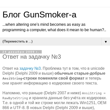
Блог GunSmoker-а
...when altering one's mind becomes as easy as
programming a computer, what does it mean to be human?..
▼
24 декабря 2009 г.
Ответ на задачку №3
Ответ на
задачку №3
. Проблема тут в том, что в unicode
Delphi (Delphi 2009 и выше)
обычные старые-добрые
-строки поменяли свой формат
и теперь
AnsiString
они хранят информацию о кодировке своего текста.
Напомню, что раньше (Delphi 2007 и ниже)
AnsiString =
и хранила данные без учёта их кодировки.
RawByteString
Т.е. в одной и той же строке могли лежать Win1251, OEM
866 и UTF-8. В новых Delphi (Delphi 2009 и выше),