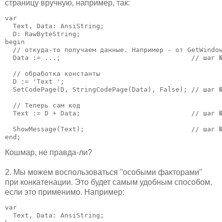
страницу вручную, например, так:
var

  Text, Data: AnsiString;

  D: RawByteString;

begin

  // откуда-то получаем данные. Например - от GetWindow
  Data := ...;                                 // шаг №
  // обработка константы

  D := 'Text ';

  SetCodePage(D, StringCodePage(Data), False); // шаг №
  // Теперь сам код

  Text := D + Data;                            // шаг №
  ShowMessage(Text);                           // шаг №
end;
Кошмар, не правда-ли?
2. Мы можем воспользоваться "особыми факторами"
при конкатенации. Это будет самым удобным способом,
если это применимо. Например:
var

  Text, Data: AnsiString;
