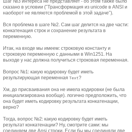
Шаг №3 интереса не представляет - об этом также было
сказано в условии ("Трансформация из unicode в ANSI и
наоборот не являются проблемой в этой задаче").
Вся проблема в шаге №2. Сам шаг делится на две части:
конкатенация строк и сохранение результата в
переменную.
Итак, на входе мы имеем: строковую константу и
строковую переменную с данными в Win1251. На
выходе у нас должна получиться строковая переменная.
Вопрос №1: какую кодировку будет иметь
результирующая переменная
?
Text
Хм, до присваивания она не имела кодировки (не была
инициализирована вообще). логично предположить, что
она будет иметь кодировку результата конкатенации,
верно?
Тогда, вопрос №2: какую кодировку будет иметь
результат конкатенации? Ну, смотрите сами: мы
соединяем две Ansi строки. Если бы мы соединяли две