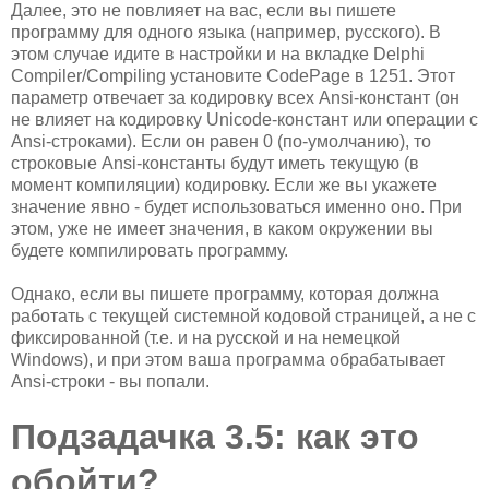
Далее, это не повлияет на вас, если вы пишете
программу для одного языка (например, русского). В
этом случае идите в настройки и на вкладке Delphi
Compiler/Compiling установите CodePage в 1251. Этот
параметр отвечает за кодировку всех Ansi-констант (он
не влияет на кодировку Unicode-констант или операции с
Ansi-строками). Если он равен 0 (по-умолчанию), то
строковые Ansi-константы будут иметь текущую (в
момент компиляции) кодировку. Если же вы укажете
значение явно - будет использоваться именно оно. При
этом, уже не имеет значения, в каком окружении вы
будете компилировать программу.
Однако, если вы пишете программу, которая должна
работать с текущей системной кодовой страницей, а не с
фиксированной (т.е. и на русской и на немецкой
Windows), и при этом ваша программа обрабатывает
Ansi-строки - вы попали.
Подзадачка 3.5: как это
обойти?