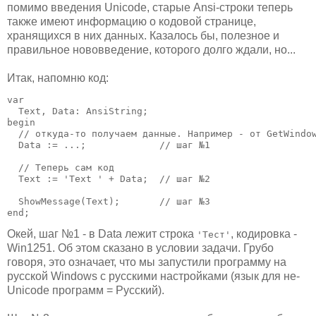
помимо введения Unicode, старые Ansi-строки теперь
также имеют информацию о кодовой странице,
хранящихся в них данных. Казалось бы, полезное и
правильное нововведение, которого долго ждали, но...
Итак, напомню код:
var

  Text, Data: AnsiString;

begin

  // откуда-то получаем данные. Например - от GetWindow
  Data := ...;             // шаг №1

  // Теперь сам код

  Text := 'Text ' + Data;  // шаг №2

  ShowMessage(Text);       // шаг №3

end;
Окей, шаг №1 - в Data лежит строка
, кодировка -
'Тест'
Win1251. Об этом сказано в условии задачи. Грубо
говоря, это означает, что мы запустили программу на
русской Windows с русскими настройками (язык для не-
Unicode программ = Русский).