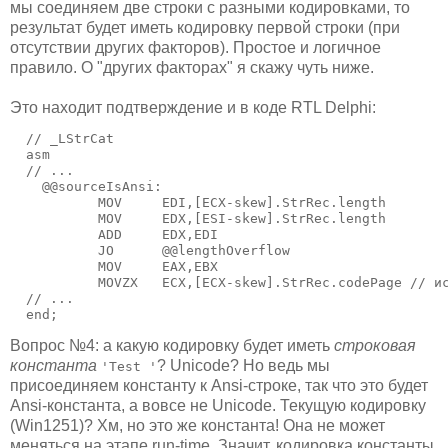
мы соединяем две строки с разными кодировками, то
результат будет иметь кодировку первой строки (при
отсутствии других факторов). Простое и логичное
правило. О "других факторах" я скажу чуть ниже.
Это находит подтверждение и в коде RTL Delphi:
  // _LStrCat

  asm

  // ...

    @@sourceIsAnsi:

           MOV     EDI,[ECX-skew].StrRec.length

           MOV     EDX,[ESI-skew].StrRec.length

           ADD     EDX,EDI

           JO      @@lengthOverflow

           MOV     EAX,EBX

           MOVZX   ECX,[ECX-skew].StrRec.codePage // ис
  // ...

  end;
Вопрос №4: а какую кодировку будет иметь
строковая
константа
? Unicode? Но ведь мы
'Test '
присоединяем константу к Ansi-строке, так что это будет
Ansi-константа, а вовсе не Unicode. Текущую кодировку
(Win1251)? Хм, но это же константа! Она не может
меняться на этапе run-time. Значит, кодировка константы