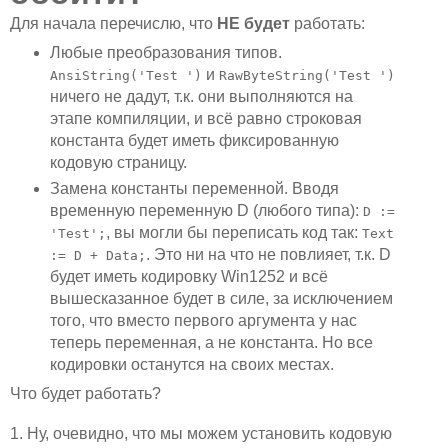
Для начала перечислю, что
НЕ будет
работать:
Любые преобразования типов.
и
AnsiString('Test ')
RawByteString('Test ')
ничего не дадут, т.к. они выполняются на
этапе компиляции, и всё равно строковая
константа будет иметь фиксированную
кодовую страницу.
Замена константы переменной. Вводя
временную переменную D (любого типа):
D :=
, вы могли бы переписать код так:
'Test';
Text
. Это ни на что не повлияет, т.к. D
:= D + Data;
будет иметь кодировку Win1252 и всё
вышесказанное будет в силе, за исключением
того, что вместо первого аргумента у нас
теперь переменная, а не константа. Но все
кодировки останутся на своих местах.
Что будет работать?
1. Ну, очевидно, что мы можем установить кодовую