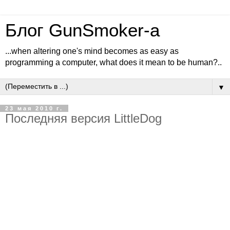
Блог GunSmoker-а
...when altering one's mind becomes as easy as
programming a computer, what does it mean to be human?..
▼
23 мая 2010 г.
Последняя версия LittleDog