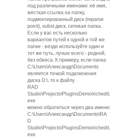
под различными именами: её имя,
жёсткая ссылка на папку,
подмонтированный диск (reparse
point), subst-диск, сетевая папка.
Если у вас есть несколько
вариантов путей к одной и той же
папке - везде используйте один и
тот же путь, лучше всего - родной,
без обвеса. К примеру, если папка
C:\Users\Александр\Documents
является точкой подключения
диска D:\, то к файлу
RAD
Studio\Projects\PluginsDemo\richedit.
exe
можно обратиться через два имени:
C:\Users\Александр\Documents\RA
D
Studio\Projects\PluginsDemo\richedit.
exe