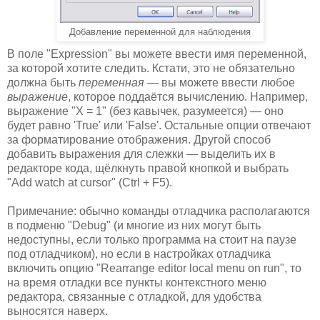
Добавление переменной для наблюдения
В поле "Expression" вы можете ввести имя переменной,
за которой хотите следить. Кстати, это не обязательно
должна быть
переменная
— вы можете ввести любое
выражение
, которое поддаётся вычислению. Например,
выражение "X = 1" (без кавычек, разумеется) — оно
будет равно 'True' или 'False'. Остальные опции отвечают
за форматирование отображения. Другой способ
добавить выражения для слежки — выделить их в
редакторе кода, щёлкнуть правой кнопкой и выбрать
"Add watch at cursor" (Ctrl + F5).
Примечание: обычно команды отладчика располагаются
в подменю "Debug" (и многие из них могут быть
недоступны, если только программа на стоит на паузе
под отладчиком), но если в настройках отладчика
включить опцию "Rearrange editor local menu on run", то
на время отладки все пункты контекстного меню
редактора, связанные с отладкой, для удобства
выносятся наверх.