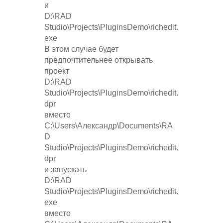
и
D:\RAD
Studio\Projects\PluginsDemo\richedit.
exe
В этом случае будет
предпочтительнее открывать
проект
D:\RAD
Studio\Projects\PluginsDemo\richedit.
dpr
вместо
C:\Users\Александр\Documents\RA
D
Studio\Projects\PluginsDemo\richedit.
dpr
и запускать
D:\RAD
Studio\Projects\PluginsDemo\richedit.
exe
вместо