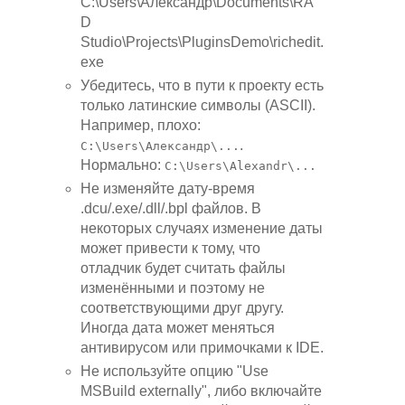
C:\Users\Александр\Documents\RA
D
Studio\Projects\PluginsDemo\richedit.
exe
Убедитесь, что в пути к проекту есть
только латинские символы (ASCII).
Например, плохо:
.
C:\Users\Александр\...
Нормально:
C:\Users\Alexandr\...
Не изменяйте дату-время
.dcu/.exe/.dll/.bpl файлов. В
некоторых случаях изменение даты
может привести к тому, что
отладчик будет считать файлы
изменёнными и поэтому не
соответствующими друг другу.
Иногда дата может меняться
антивирусом или примочками к IDE.
Не используйте опцию "Use
MSBuild externally", либо включайте