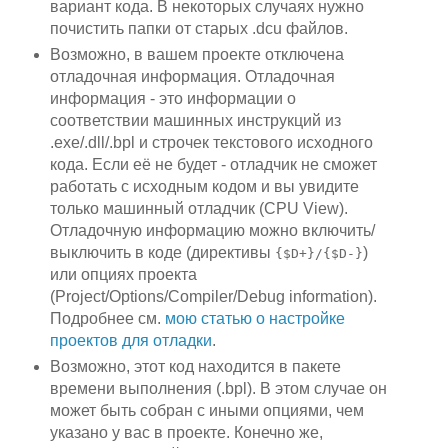
вариант кода. В некоторых случаях нужно
почистить папки от старых .dcu файлов.
Возможно, в вашем проекте отключена
отладочная информация. Отладочная
информация - это информации о
соответствии машинных инструкций из
.exe/.dll/.bpl и строчек текстового исходного
кода. Если её не будет - отладчик не сможет
работать с исходным кодом и вы увидите
только машинный отладчик (CPU View).
Отладочную информацию можно включить/
выключить в коде (директивы
)
{$D+}/{$D-}
или опциях проекта
(Project/Options/Compiler/Debug information).
Подробнее см.
мою статью о настройке
проектов для отладки
.
Возможно, этот код находится в пакете
времени выполнения (.bpl). В этом случае он
может быть собран с иными опциями, чем
указано у вас в проекте. Конечно же,