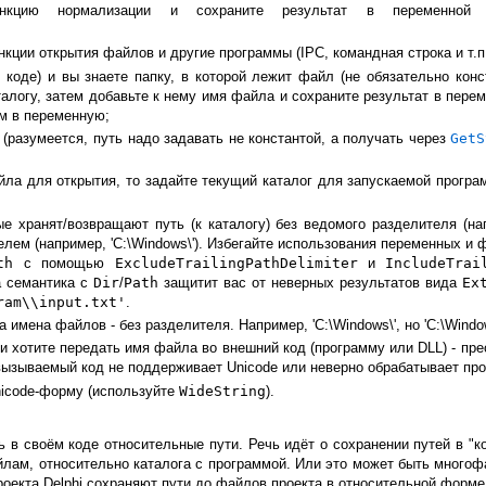
цию нормализации и сохраните результат в переменно
кции открытия файлов и другие программы (IPC, командная строка и т.п.
 коде) и вы знаете папку, в которой лежит файл (не обязательно конс
 каталогу, затем добавьте к нему имя файла и сохраните результат в пе
ем в переменную;
(разумеется, путь надо задавать не константой, а получать через
GetS
йла для открытия, то задайте текущий каталог для запускаемой прогр
 хранят/возвращают путь (к каталогу) без ведомого разделителя (на
ем (например, 'C:\Windows\'). Избегайте использования переменных и фу
th
с помощью
ExcludeTrailingPathDelimiter
и
IncludeTrai
а семантика с
Dir
/
Path
защитит вас от неверных результатов вида
Ex
ram\\input.txt'
.
имена файлов - без разделителя. Например, 'C:\Windows\', но 'C:\Window
) и хотите передать имя файла во внешний код (программу или DLL) - пр
вызываемый код не поддерживает Unicode или неверно обрабатывает пр
nicode-форму (используйте
WideString
).
ь в своём коде относительные пути. Речь идёт о сохранении путей в "к
йлам, относительно каталога с программой. Или это может быть многофа
проекта Delphi сохраняют пути до файлов проекта в относительной форме 