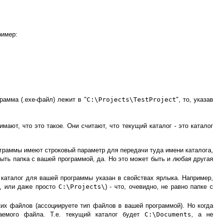
ример:
рамма (.exe-файл) лежит в "
C:\Projects\TestProject
", то, указав
мают, что это такое. Они считают, что текущий каталог - это каталог
граммы имеют строковый параметр для передачи туда имени каталога,
ыть папка с вашей программой, да. Но это может быть и
любая
другая
 каталог для вашей программы указан в свойствах ярлыка. Например,
\
или даже просто
C:\Projects\
) - что, очевидно, не равно папке с
ких файлов (ассоциируете тип файлов в вашей программой). Но когда
аемого файла. Т.е. текущий каталог будет
C:\Documents
, а не