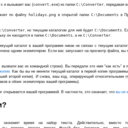
ts
и вызывает вас (
convert.exe
) из папки
C:\Converter
, передавая 
лкнет по файлу
holidays.png
в открытой папке
C:\Documents
в Пр
:\Converter
, но текущим каталогом для неё будет
C:\Documents
. Е
льку он находится в папке
C:\Documents
, а не
C:\Converter
.
екущий каталог в вашей программе никак не связан с текущим катало
чена одним экземпляром. Если вас запускают на просмотр файла, вы пр
вызвали вас из командной строки). Вы передали это имя "как есть" в
 копии
. Как бы вы не меняли текущий каталог в первой копии программы
ашей второй копии). И снова, ваш код, оперирующий относительными п
наков в обоих экземплярах вашей программы).
лог открывается вашей программой. В частности, это означает, что
вы не 
и?
ни экономят время на набор текста. Действительно, вместо
вы можете ввести просто
March.doc
(конечно же, при усл