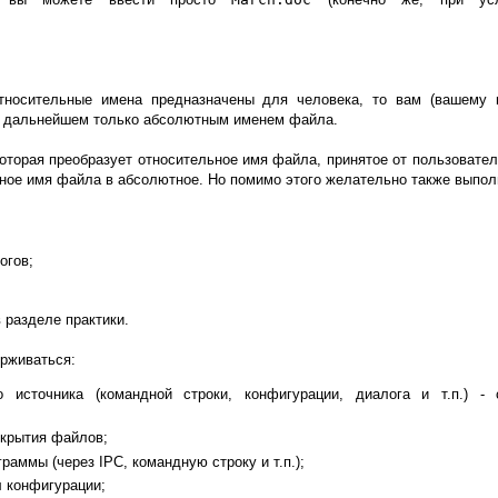
тносительные имена предназначены для человека, то вам (вашему к
 в дальнейшем только абсолютным именем файла.
торая преобразует относительное имя файла, принятое от пользовател
ое имя файла в абсолютное. Но помимо этого желательно также выполни
огов;
 разделе практики.
ерживаться:
 источника (командной строки, конфигурации, диалога и т.п.)
крытия файлов;
раммы (через IPC, командную строку и т.п.);
 конфигурации;