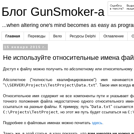
Блог GunSmoker-а
...when altering one's mind becomes as easy as progr
Главная
Переводы
Вело
Ресурсы Delphi
Оглавление
О
15 января 2015 г.
Не используйте относительные имена фа
Доступ к файлу можно получить по абсолютному или относительному и
Абсолютное ("полностью квалифицированное") имя начинае
"
\\SERVER\Projects\TestProject\Data.txt
". Такое имя всегда
Относительное имя содержит не все компоненты пути и указывает 
точного положения файла недостаточно одного относительного имен
ссылаться на
разные
файлы. К примеру, путь "
Data.txt
" ссылается
C:\Projects\TestProject
, но этот же путь будет ссылаться на
C:
Подробнее о файловых именах можно почитать
здесь
.
Здесь же, в этой статье, я хочу показать, что
вам никогда не нужно 