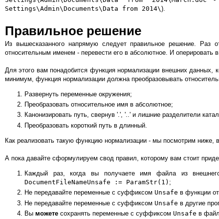
Settings\Admin\Documents\Data from 2014\
).
Правильное решение
Из вышесказанного напрямую следует правильное решение. Раз о
относительным именем - перевести его в абсолютное. И оперировать
Для этого вам понадобится функция нормализации внешних данных, ко
минимум, функция нормализации должна преобразовывать относительн
Развернуть переменные окружения;
Преобразовать относительное имя в абсолютное;
Канонизировать путь, свернув '.', '..' и лишние разделители катал
Преобразовать короткий путь в длинный.
Как реализовать такую функцию нормализации - мы посмотрим ниже, в
А пока давайте сформулируем свод правил, которому вам стоит прид
Каждый раз, когда вы получаете имя файла из внешнего
DocumentFileNameUnsafe := ParamStr(1)
;
Не передавайте переменные с суффиксом
Unsafe
в функции от
Не передавайте переменные с суффиксом
Unsafe
в другие прог
Вы
можете
сохранять переменные с суффиксом
Unsafe
в файл