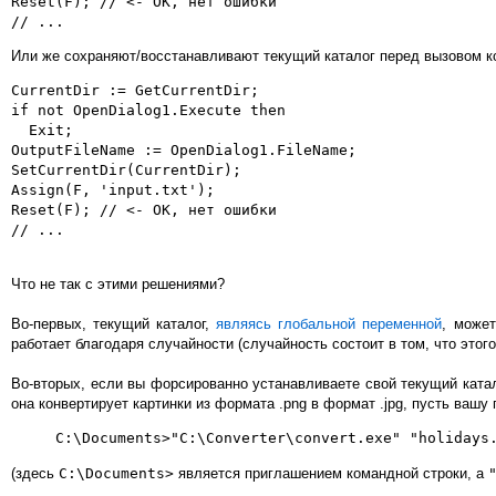
Reset(F); // <- OK, нет ошибки

Или же сохраняют/восстанавливают текущий каталог перед вызовом ко
CurrentDir := GetCurrentDir;

if not OpenDialog1.Execute then

  Exit;

OutputFileName := OpenDialog1.FileName;

SetCurrentDir(CurrentDir);

Assign(F, 'input.txt');

Reset(F); // <- OK, нет ошибки

Что не так с этими решениями?
Во-первых, текущий каталог,
являясь глобальной переменной
, може
работает благодаря случайности (случайность состоит в том, что этого
Во-вторых, если вы форсированно устанавливаете свой текущий катал
она конвертирует картинки из формата .png в формат .jpg, пусть вашу
C:\Documents>"C:\Converter\convert.exe" "holidays
(здесь
C:\Documents>
является приглашением командной строки, а