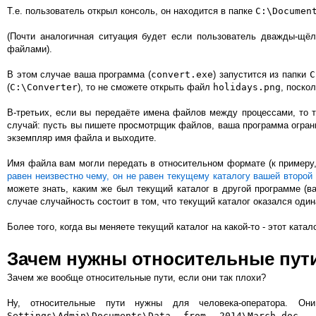
Т.е. пользователь открыл консоль, он находится в папке
C:\Documen
(Почти аналогичная ситуация будет если пользователь дважды-щё
файлами).
В этом случае ваша программа (
convert.exe
) запустится из папки
C
(
C:\Converter
), то не сможете открыть файл
holidays.png
, поско
В-третьих, если вы передаёте имена файлов между процессами, то т
случай: пусть вы пишете просмотрщик файлов, ваша программа ограни
экземпляр имя файла и выходите.
Имя файла вам могли передать в относительном формате (к примеру, 
равен неизвестно чему, он не равен текущему каталогу вашей второй
можете знать, каким же был текущий каталог в другой программе (в
случае случайность состоит в том, что текущий каталог оказался оди
Более того, когда вы меняете текущий каталог на какой-то - этот ката
Зачем нужны относительные пут
Зачем же вообще относительные пути, если они так плохи?
Ну, относительные пути нужны для человека-оператора. О
Settings\Admin\Documents\Data from 2014\March.doc
- 