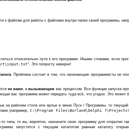
и к файлам для работы с файлами внутри папки своей программы, нап
сляться относительно пути к его программе. Иными словами, если прог
ct\input.txt
". Это попросту неверно!
талога
. Проблема состоит в том, что начинающие программисты не пони
аётся
не вами
, а
вызывающим
вас процессом. Все функции запуска про
щая вас программа может передать туда всё, что угодно. Это может б
лык на рабочем столе или ярлык в меню Пуск / Программы, то текущий
ктами (например,
C:\Program Files\Borland\Delphi 7\Projects
-то типа, то вы, вероятно, назначите свою программу для открытия та
грамма запустится с текущим каталогом равным каталогу открыв