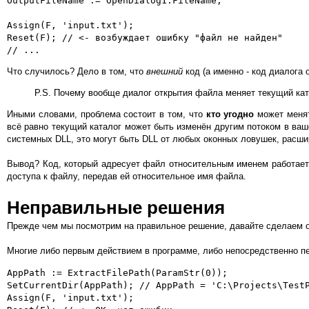
OutputFileName := OpenDialog1.FileName;

Assign(F, 'input.txt');

Reset(F); // <- возбуждает ошибку "файл не найден"

Что случилось? Дело в том, что
внешний
код (а именно - код диалога 
P.S. Почему вообще диалог открытия файла меняет текущий ка
Иными словами, проблема состоит в том, что
кто угодно
может менят
всё равно текущий каталог может быть изменён другим потоком в ваш
системных DLL, это могут быть DLL от любых оконных ловушек, расши
Вывод? Код, который адресует файл относительным именем работае
доступа к файлу, передав ей относительное имя файла.
Неправильные решения
Прежде чем мы посмотрим на правильное решение, давайте сделаем о
Многие либо первым действием в программе, либо непосредственно п
AppPath := ExtractFilePath(ParamStr(0));

SetCurrentDir(AppPath); // AppPath = 'C:\Projects\TestP
Assign(F, 'input.txt');
