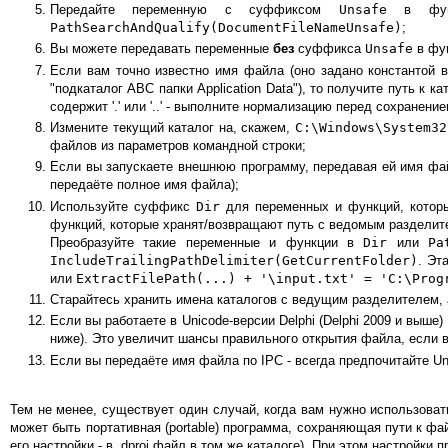
Передайте переменную с суффиксом
Unsafe
в функ
PathSearchAndQualify(DocumentFileNameUnsafe)
;
Вы можете передавать переменные
без
суффикса
Unsafe
в фун
Если вам точно известно имя файла (оно задано константой в
"подкаталог ABC папки Application Data"), то получите путь к
содержит '.' или '..' - выполните нормализацию перед сохранени
Измените текущий каталог на, скажем,
C:\Windows\System32
файлов из параметров командной строки;
Если вы запускаете внешнюю программу, передавая ей имя фа
передаёте полное имя файла);
Используйте суффикс
Dir
для переменных и функций, которые
функций, которые хранят/возвращают путь с ведомым разделител
Преобразуйте такие переменные и функции в
Dir
или
Pa
IncludeTrailingPathDelimiter(GetCurrentFolder)
. Эт
или
ExtractFilePath(...) + '\input.txt' = 'C:\Prog
Старайтесь хранить имена каталогов с ведущим разделителем, а 
Если вы работаете в Unicode-версии Delphi (Delphi 2009 и выше
ниже). Это увеличит шансы правильного открытия файла, если 
Если вы передаёте имя файла по IPC - всегда предпочитайте U
Тем не менее, существует один случай, когда вам нужно использоват
может быть портативная (portable) программа, сохраняющая пути к фа
его настройки - в .dproj файл в том же каталоге). При этом настройки 