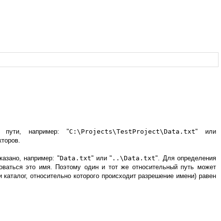
 пути, например: "
C:\Projects\TestProject\Data.txt
" или
кторов.
казано, например: "
Data.txt
" или "
..\Data.txt
". Для определения
товаться это имя. Поэтому один и тот же относительный путь может
и каталог, относительно которого происходит разрешение имени) равен