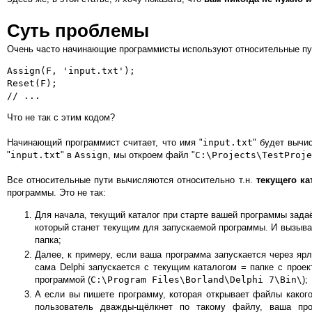
Суть проблемы
Очень часто начинающие программисты используют относительные пут
Assign(F, 'input.txt');

Reset(F);

Что не так с этим кодом?
Начинающий программист считает, что имя "
input.txt
" будет вычи
"
input.txt
" в
Assign
, мы откроем файл "
C:\Projects\TestProje
Все относительные пути вычисляются относительно т.н.
текущего ка
программы. Это не так:
Для начала, текущий каталог при старте вашей программы зад
который станет текущим для запускаемой программы. И вызываю
папка;
Далее, к примеру, если ваша программа запускается через яр
сама Delphi запускается с текущим каталогом = папке с прое
программой (
C:\Program Files\Borland\Delphi 7\Bin\
);
А если вы пишете программу, которая открывает файлы какого
пользователь дважды-щёлкнет по такому файлу, ваша про