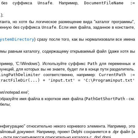
й без суффикса
Unsafe
. Например,
DocumentFileName :=
);
танта, но хотя бы логическое размещение вида "каталог программы",
ременную без суффикса
Unsafe
. Если имя файла, заданное в константе,
ystemDirectory
) сразу после того, как вы нормализовали все имена
аммы равным каталогу, содержащему открываемый файл (даже хотя вы
пример, 'C:\Windows'). Используйте суффикс
Path
для переменных и
нкций, для которых вы не знаете, будет ли в конце пути разделитель.
lingPathDelimiter
соответственно, например:
CurrentPath :=
tractFileDir(...) + 'input.txt' = 'C:\Programinput.txt'
s\notepad.exe';
еобразуйте имя файла в короткое имя файла (
PathGetShortPath
- см.
обелы;
онфигурацию" относительно некого корневого элемента. Например, это
йловый документ. Например, проект Delphi сохраняется в .dpr файл (а
- пути рассчитываются относительно каталога с .dpr/.dproj.