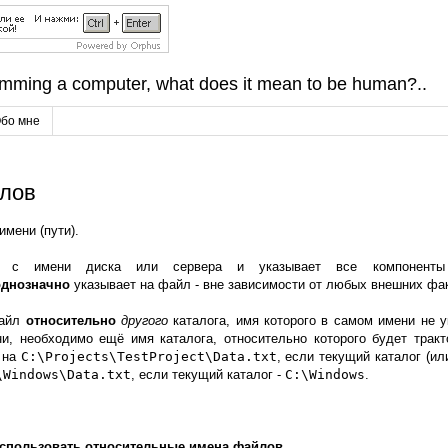
amming a computer, what does it mean to be human?..
бо мне
йлов
мени (пути).
тся с имени диска или сервера и указывает все компоненты
однозначно
указывает на файл - вне зависимости от любых внешних фа
файл
относительно
другого
каталога, имя которого в самом имени не у
и, необходимо ещё имя каталога, относительно которого будет трак
 на
C:\Projects\TestProject\Data.txt
, если текущий каталог (ил
\Windows\Data.txt
, если текущий каталог -
C:\Windows
.
использовать относительные имена файлов
.