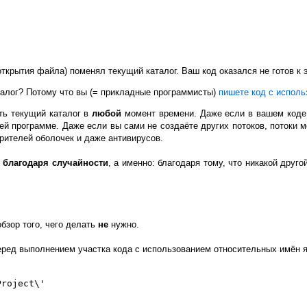
открытия файла) поменял текущий каталог. Ваш код оказался не готов к 
талог? Потому что вы (= прикладные программисты)
пишете код с испол
ь текущий каталог в
любой
момент времени. Даже если в вашем коде н
ей программе. Даже если вы сами не создаёте других потоков, потоки 
рителей оболочек и даже антивирусов.
т
благодаря случайности
, а именно: благодаря тому, что никакой друг
бзор того, чего делать
не
нужно.
еред выполнением участка кода с использованием относительных имён я
roject\'
