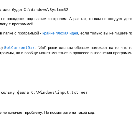
каталог будет
C:\Windows\System32
.
н не находится под вашим контролем. А раз так, то вам не следует де
алогу с программой.
в папке с программой -
крайне плохая идея
, если только вы не пишете п
е)
Set
CurrentDir
. "
Set
" решительным образом намекает на то, что т
рограммы, но и вообще может меняться в процессе выполнения программ
кольку файла C:\Windows\input.txt нет

ё не означает проблему. Но посмотрите на такой код: