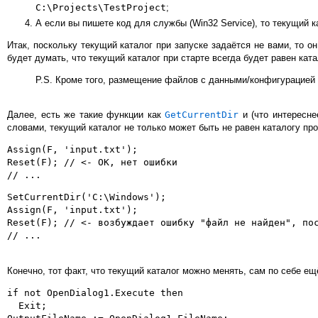
C:\Projects\TestProject
;
А если вы пишете код для службы (Win32 Service), то текущий 
Итак, поскольку текущий каталог при запуске задаётся не вами, то о
будет думать, что текущий каталог при старте всегда будет равен кат
P.S. Кроме того, размещение файлов с данными/конфигурацией 
Далее, есть же такие функции как
GetCurrentDir
и (что интересне
словами, текущий каталог не только может быть не равен каталогу п
Assign(F, 'input.txt');

Reset(F); // <- OK, нет ошибки

SetCurrentDir('C:\Windows');

Assign(F, 'input.txt');

Reset(F); // <- возбуждает ошибку "файл не найден", пос
Конечно, тот факт, что текущий каталог можно менять, сам по себе ещ
if not OpenDialog1.Execute then

  Exit;
