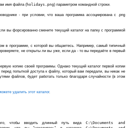
вам имя файла (
holidays.png
) параметром командной строки.
оводнике - при условии, что ваша программа ассоциирована с .png
сли вы форсированно смените текущий каталог на папку с программой
гом в программе, с которой вы общаетесь. Например, самый типичный
оверяете, не открыты ли вы уже, если да - то вы передаёте в первый
 первую копию своей программы. Однако текущий каталог первой копии
 перед попыткой доступа к файлу, который вам передали, вы никак не
утями файлов, будет работать только благодаря случайности (в этом
можете удалить этот каталог
.
 того, чтобы вводить длинный путь вида
C:\Documents and
овии, что вы "находитесь" в каталоге
C:\Documents and