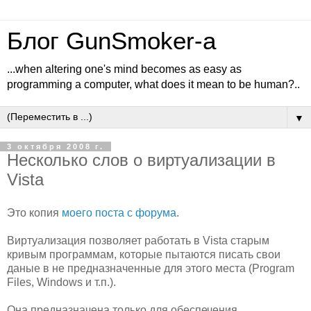
Блог GunSmoker-а
...when altering one's mind becomes as easy as
programming a computer, what does it mean to be human?..
▼
3 октября 2008 г.
Несколько слов о виртуализации в
Vista
Это копия
моего поста с форума
.
Виртуализация позволяет работать в Vista старым
кривым программам, которые пытаются писать свои
даные в не предназначенные для этого места (Program
Files, Windows и т.п.).
Она предназначена
только
для обеспечения