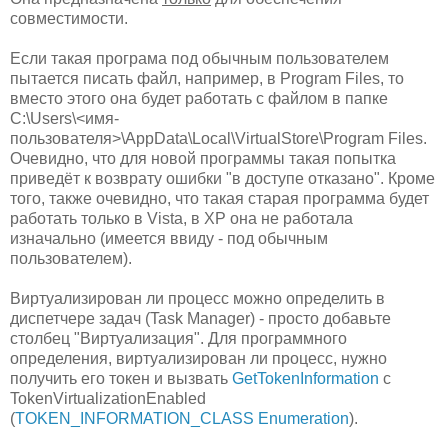
совместимости.
Если такая програма под обычным пользователем
пытается писать файл, например, в Program Files, то
вместо этого она будет работать с файлом в папке
C:\Users\<имя-
пользователя>\AppData\Local\VirtualStore\Program Files.
Очевидно, что для новой программы такая попытка
приведёт к возврату ошибки "в доступе отказано". Кроме
того, также очевидно, что такая старая программа будет
работать только в Vista, в XP она не работала
изначально (имеется ввиду - под обычным
пользователем).
Виртуализирован ли процесс можно определить в
диспетчере задач (Task Manager) - просто добавьте
столбец "Виртуализация". Для программного
определения, виртуализирован ли процесс, нужно
получить его токен и вызвать
GetTokenInformation
с
TokenVirtualizationEnabled
(
TOKEN_INFORMATION_CLASS Enumeration
).