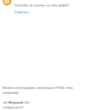
Спасибо за ссылку на mda-delphi!
Ответить
Можно использовать некоторые HTML-теги,
например:
<b>
Жирный
</b>
<i>
Курсив
</i>