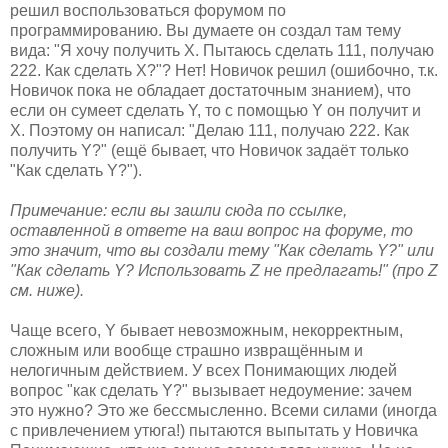
решил воспользоваться форумом по
программированию. Вы думаете он создал там тему
вида: "Я хочу получить X. Пытаюсь сделать 111, получаю
222. Как сделать X?"? Нет! Новичок решил (ошибочно, т.к.
Новичок пока не обладает достаточным знанием), что
если он сумеет сделать Y, то с помощью Y он получит и
X. Поэтому он написал: "Делаю 111, получаю 222. Как
получить Y?" (ещё бывает, что Новичок задаёт только
"Как сделать Y?").
Примечание: если вы зашли сюда по ссылке,
оставленной в ответе на ваш вопрос на форуме, то
это значит, что вы создали тему "Как сделать Y?" или
"Как сделать Y? Использовать Z не предлагать!" (про Z
см. ниже).
Чаще всего, Y бывает невозможным, некорректным,
сложным или вообще страшно извращённым и
нелогичным действием. У всех Понимающих людей
вопрос "как сделать Y?" вызывает недоумение: зачем
это нужно? Это же бессмысленно. Всеми силами (иногда
с привлечением утюга!) пытаются выпытать у Новичка