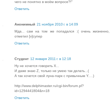
чего не понятно в моём вопросе?!"
Ответить
Анонимный
21 ноября 2010 г. в 14:09
Мда... сам на том же попадался :( очень жизненно,
отметил [v]супер
Ответить
Студент
12 января 2011 г. в 12:18
Ну не хочется говорить X...
И даже знаю Z, только не умею так делать...(
А так хочется свой луна-парк с привычным Y.....)
http://www.delphimaster.ru/cgi-bin/forum.pl?
id=1294441804&n=18
Ответить