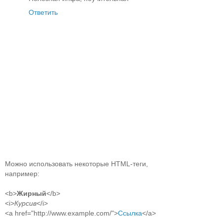
Ответить
Можно использовать некоторые HTML-теги,
например:
<b>
Жирный
</b>
<i>
Курсив
</i>
<a href="http://www.example.com/">
Ссылка
</a>