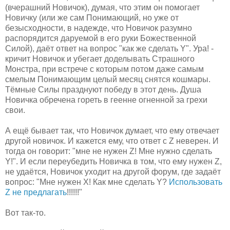
(вчерашний Новичок), думая, что этим он помогает
Новичку (или же сам Понимающий, но уже от
безысходности, в надежде, что Новичок разумно
распорядится даруемой в его руки Божественной
Силой), даёт ответ на вопрос "как же сделать Y". Ура! -
кричит Новичок и убегает доделывать Страшного
Монстра, при встрече с которым потом даже самым
смелым Понимающим целый месяц снятся кошмары.
Тёмные Силы празднуют победу в этот день. Душа
Новичка обречена гореть в геенне огненной за грехи
свои.
А ещё бывает так, что Новичок думает, что ему отвечает
другой новичок. И кажется ему, что ответ с Z неверен. И
тогда он говорит: "мне не нужен Z! Мне нужно сделать
Y!". И если переубедить Новичка в том, что ему нужен Z,
не удаётся, Новичок уходит на другой форум, где задаёт
вопрос: "Мне нужен X! Как мне сделать Y?
Использовать
Z не предлагать
!!!!!!"
Вот так-то.