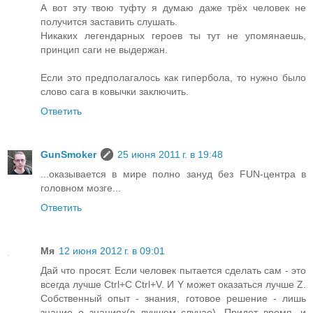
А вот эту твою туфту я думаю даже трёх человек не
получится заставить слушать.
Никаких легендарных героев ты тут не упомянаешь,
принцип саги не выдержан.
Если это предполагалось как гипербола, то нужно было
слово сага в ковычки заключить.
Ответить
GunSmoker
25 июня 2011 г. в 19:48
...оказывается в мире полно зануд без FUN-центра в
головном мозге...
Ответить
Мя
12 июня 2012 г. в 09:01
Дай что просят. Если человек пытается сделать сам - это
всегда лучше Ctrl+C Ctrl+V. И Y может оказаться лучше Z.
Собственный опыт - знания, готовое решение - лишь
знание о знаниях(в лучшем случае). Придет время, и