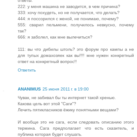
ответы:
222: у меня машина не заводится, в чем причина?
333: хочу похудеть, но не получается, что делать?
444: я поссорился с женой, не понимаю, почему?
555: сварил пельмени, получилось невкусно, почему
так?
666: я заболел, как мне вылечиться?
111: вы что дибилы штоль? это форум про кампы а не
для тупых домахозяек как вы!!!! мне нужен конкретный
ответ на конкретный вопрос!!
Ответить
ANANIMUS
25 июня 2011 г. в 19:00
Чувак, не забивал бы ты интернет такой хренью.
Какова цель вот этой "Саги"?
Лечить пятикласников ёжику понятными вещами?
И вообще это не сага, если следовать описанию этого
термина. Сага предполагает что есть сказитель, и
публика которая будет слушать.