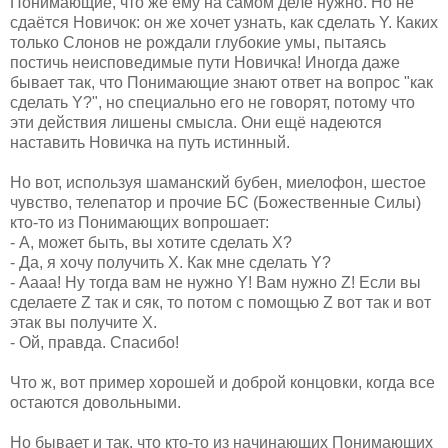
Понимающие, что же ему на самом деле нужно. Но не
сдаётся Новичок: он же хочет узнать, как сделать Y. Каких
только Слонов не рождали глубокие умы, пытаясь
постичь неисповедимые пути Новичка! Иногда даже
бывает так, что Понимающие знают ответ на вопрос "как
сделать Y?", но специально его не говорят, потому что
эти действия лишены смысла. Они ещё надеются
наставить Новичка на путь истинный.
Но вот, используя шаманский бубен, миелофон, шестое
чувство, телепатор и прочие БС (Божественные Силы)
кто-то из Понимающих вопрошает:
- А, может быть, вы хотите сделать X?
- Да, я хочу получить X. Как мне сделать Y?
- Аааа! Ну тогда вам не нужно Y! Вам нужно Z! Если вы
сделаете Z так и сяк, то потом с помощью Z вот так и вот
этак вы получите X.
- Ой, правда. Спасибо!
Что ж, вот пример хорошей и доброй концовки, когда все
остаются довольными.
Но бывает и так, что кто-то из начинающих Понимающих