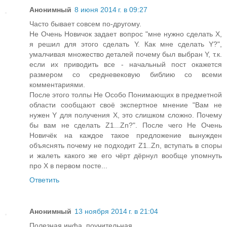
Анонимный
8 июня 2014 г. в 09:27
Часто бывает совсем по-другому.
Не Очень Новичок задает вопрос "мне нужно сделать X,
я решил для этого сделать Y. Как мне сделать Y?",
умалчивая множество деталей почему был выбран Y, т.к.
если их приводить все - начальный пост окажется
размером со средневековую библию со всеми
комментариями.
После этого толпы Не Особо Понимающих в предметной
области сообщают своё экспертное мнение "Вам не
нужен Y для получения X, это слишком сложно. Почему
бы вам не сделать Z1...Zn?". После чего Не Очень
Новичёк на каждое такое предложение вынужден
объяснять почему не подходит Z1..Zn, вступать в споры
и жалеть какого же его чёрт дёрнул вообще упомнуть
про X в первом посте...
Ответить
Анонимный
13 ноября 2014 г. в 21:04
Полезная инфа, поучительная