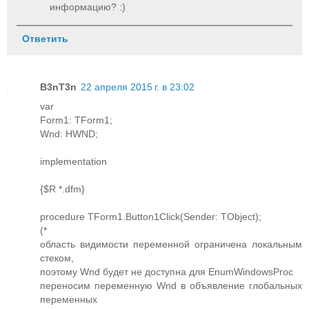
информацию? :)
Ответить
B3nT3n
22 апреля 2015 г. в 23:02
var
Form1: TForm1;
Wnd: HWND;
implementation
{$R *.dfm}
procedure TForm1.Button1Click(Sender: TObject);
(*
область видимости переменной ограничена локальным
стеком,
поэтому Wnd будет не доступна для EnumWindowsProc
переносим переменную Wnd в объявление глобальных
переменных