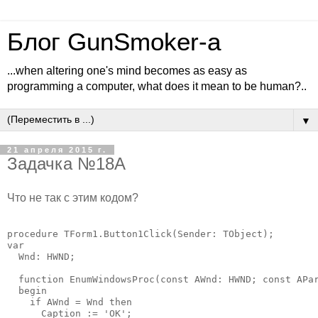
Блог GunSmoker-а
...when altering one's mind becomes as easy as
programming a computer, what does it mean to be human?..
▼
21 апреля 2015 г.
Задачка №18А
Что не так с этим кодом?
procedure TForm1.Button1Click(Sender: TObject);

var

  Wnd: HWND;

  function EnumWindowsProc(const AWnd: HWND; const APar
  begin

    if AWnd = Wnd then

      Caption := 'OK';
