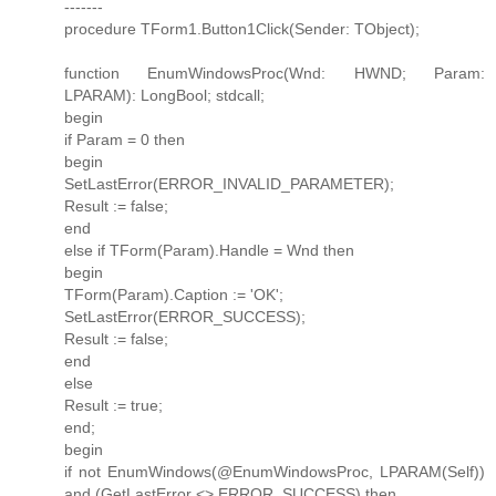
-------
procedure TForm1.Button1Click(Sender: TObject);
function EnumWindowsProc(Wnd: HWND; Param:
LPARAM): LongBool; stdcall;
begin
if Param = 0 then
begin
SetLastError(ERROR_INVALID_PARAMETER);
Result := false;
end
else if TForm(Param).Handle = Wnd then
begin
TForm(Param).Caption := 'OK';
SetLastError(ERROR_SUCCESS);
Result := false;
end
else
Result := true;
end;
begin
if not EnumWindows(@EnumWindowsProc, LPARAM(Self))
and (GetLastError <> ERROR_SUCCESS) then