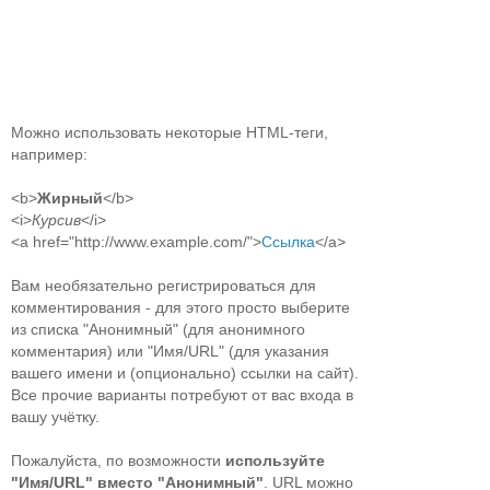
Можно использовать некоторые HTML-теги,
например:
<b>
Жирный
</b>
<i>
Курсив
</i>
<a href="http://www.example.com/">
Ссылка
</a>
Вам необязательно регистрироваться для
комментирования - для этого просто выберите
из списка "Анонимный" (для анонимного
комментария) или "Имя/URL" (для указания
вашего имени и (опционально) ссылки на сайт).
Все прочие варианты потребуют от вас входа в
вашу учётку.
Пожалуйста, по возможности
используйте
"Имя/URL" вместо "Анонимный"
. URL можно