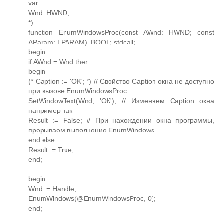
var
Wnd: HWND;
*)
function EnumWindowsProc(const AWnd: HWND; const
AParam: LPARAM): BOOL; stdcall;
begin
if AWnd = Wnd then
begin
(* Caption := 'OK'; *) // Свойство Caption окна не доступно
при вызове EnumWindowsProc
SetWindowText(Wnd, 'ОК'); // Изменяем Caption окна
например так
Result := False; // При нахождении окна программы,
прерываем выполнение EnumWindows
end else
Result := True;
end;
begin
Wnd := Handle;
EnumWindows(@EnumWindowsProc, 0);
end;