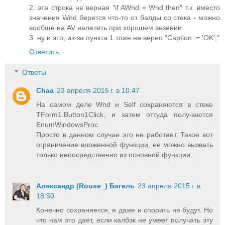
2. эта строка не верная "if AWnd = Wnd then" т.к. вместо
значения Wnd берется что-то от балды со стека - можно
вообще на AV налететь при хорошем везении
3. ну и это, из-за пункта 1 тоже не верно "Caption := 'OK';"
Ответить
Ответы
Chaa
23 апреля 2015 г. в 10:47
На самом деле Wnd и Self сохраняются в стеке
TForm1.Button1Click, и затем оттуда получаются
EnumWindowsProc.
Просто в данном случае это не работает. Такое вот
ограничение вложенной функции, ее можно вызвать
только непосредственно из основной функции.
Александр (Rouse_) Багель
23 апреля 2015 г. в
18:50
Конечно сохраняется, я даже и спорить не будут. Но
что нам это дает, если калбэк не умеет получать эту