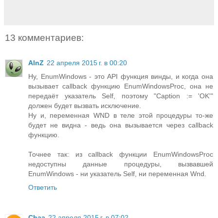
13 комментариев:
AlnZ
22 апреля 2015 г. в 00:20
Ну, EnumWindows - это API функция винды, и когда она
вызывает callback функцию EnumWindowsProc, она не
передаёт указатель Self, поэтому "Caption := 'OK'"
должен будет вызвать исключение.
Ну и, переменная WND в теле этой процедуры то-же
будет не видна - ведь она вызывается через callback
функцию.
Точнее так: из callback функции EnumWindowsProc
недоступны данные процедуры, вызвавшей
EnumWindows - ни указатель Self, ни переменная Wnd.
Ответить
Chaa
22 апреля 2015 г. в 07:02