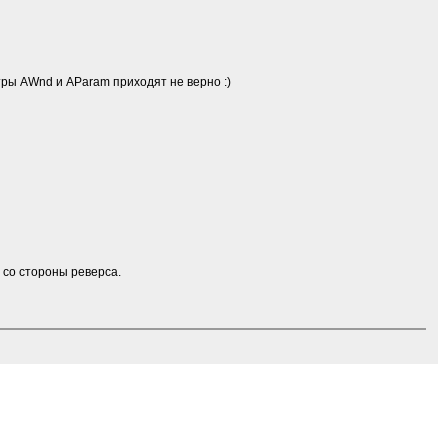
тры AWnd и AParam приходят не верно :)
о со стороны реверса.