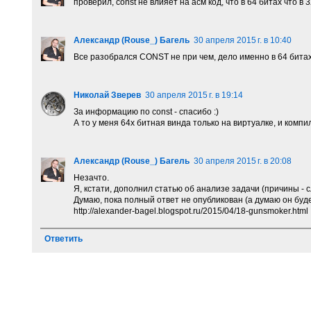
проверил, const не влияет на асм код, что в 64 битах что в 
Александр (Rouse_) Багель
30 апреля 2015 г. в 10:40
Все разобрался CONST не при чем, дело именно в 64 битах
Николай Зверев
30 апреля 2015 г. в 19:14
За информацию по const - спасибо :)
А то у меня 64х битная винда только на виртуалке, и комп
Александр (Rouse_) Багель
30 апреля 2015 г. в 20:08
Незачто.
Я, кстати, дополнил статью об анализе задачи (причины - 
Думаю, пока полный ответ не опубликован (а думаю он буде
http://alexander-bagel.blogspot.ru/2015/04/18-gunsmoker.html
Ответить