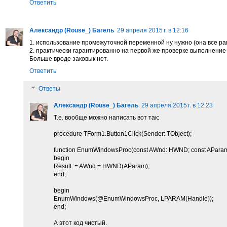
Ответить
Александр (Rouse_) Багель
29 апреля 2015 г. в 12:16
1. использование промежуточной переменной ну нужно (она все ра
2. практически гарантированно на первой же проверке выполнени
Больше вроде заковык нет.
Ответить
Ответы
Александр (Rouse_) Багель
29 апреля 2015 г. в 12:23
Т.е. вообще можно написать вот так:
procedure TForm1.Button1Click(Sender: TObject);
function EnumWindowsProc(const AWnd: HWND; const AParam:
begin
Result := AWnd = HWND(AParam);
end;
begin
EnumWindows(@EnumWindowsProc, LPARAM(Handle));
end;
А этот код чистый.