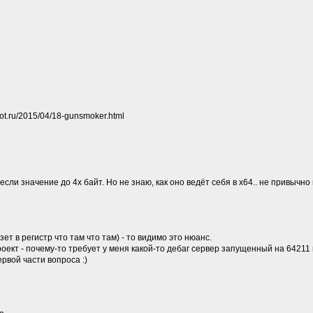
ot.ru/2015/04/18-gunsmoker.html
если значение до 4х байт. Но не знаю, как оно ведёт себя в x64.. не привычно 
зет в регистр что там что там) - то видимо это нюанс.
оект - почему-то требует у меня какой-то дебаг сервер запущенный на 64211 
рвой части вопроса :)