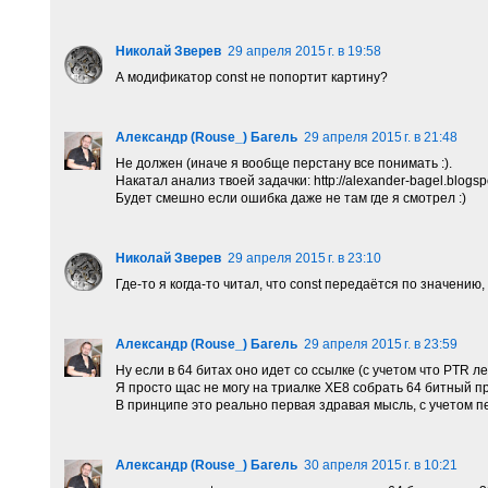
Николай Зверев
29 апреля 2015 г. в 19:58
А модификатор const не попортит картину?
Александр (Rouse_) Багель
29 апреля 2015 г. в 21:48
Не должен (иначе я вообще перстану все понимать :).
Накатал анализ твоей задачки: http://alexander-bagel.blogsp
Будет смешно если ошибка даже не там где я смотрел :)
Николай Зверев
29 апреля 2015 г. в 23:10
Где-то я когда-то читал, что const передаётся по значению, 
Александр (Rouse_) Багель
29 апреля 2015 г. в 23:59
Ну если в 64 битах оно идет со ссылке (с учетом что PTR ле
Я просто щас не могу на триалке ХЕ8 собрать 64 битный пр
В принципе это реально первая здравая мысль, с учетом пе
Александр (Rouse_) Багель
30 апреля 2015 г. в 10:21