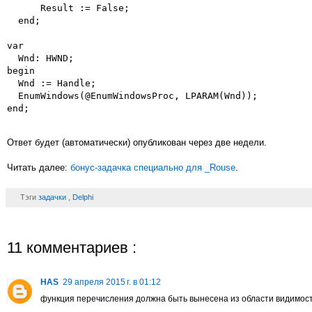
      Result := False;

  end;

var

  Wnd: HWND;

begin

  Wnd := Handle;

  EnumWindows(@EnumWindowsProc, LPARAM(Wnd));

end;
Ответ будет (автоматически) опубликован через две недели.
Читать далее:
бонус-задачка специально для _Rouse
.
Тэги
задачки
,
Delphi
11 комментариев :
HAS
29 апреля 2015 г. в 01:12
функция перечисления должна быть вынесена из области видимост