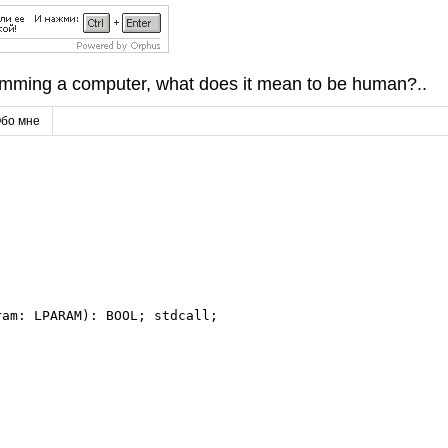
amming a computer, what does it mean to be human?..
бо мне
am: LPARAM): BOOL; stdcall;
