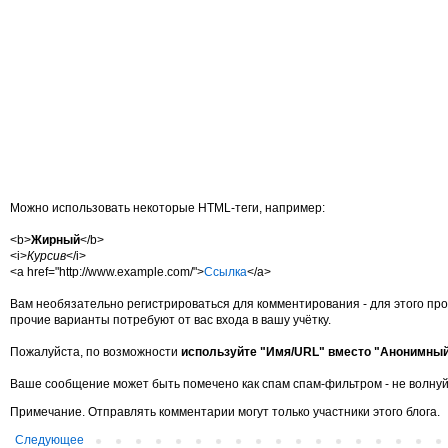
Можно использовать некоторые HTML-теги, например:
<b>
Жирный
</b>
<i>
Курсив
</i>
<a href="http://www.example.com/">
Ссылка
</a>
Вам необязательно регистрироваться для комментирования - для этого про
прочие варианты потребуют от вас входа в вашу учётку.
Пожалуйста, по возможности
используйте "Имя/URL" вместо "Анонимны
Ваше сообщение может быть помечено как спам спам-фильтром - не волнуй
Примечание. Отправлять комментарии могут только участники этого блога.
Следующее