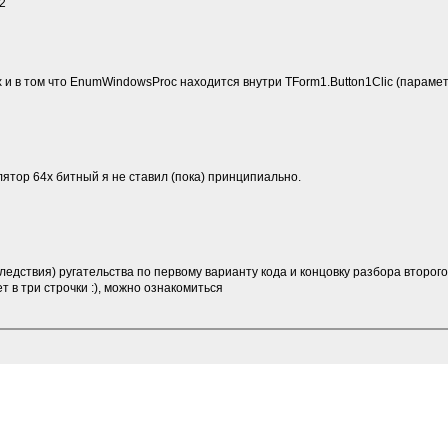
32
 и в том что EnumWindowsProc находится внутри TForm1.Button1Clic (параме
илятор 64х битный я не ставил (пока) принципиально.
следствия) ругательства по первому варианту кода и концовку разбора второг
т в три строчки :), можно ознакомиться