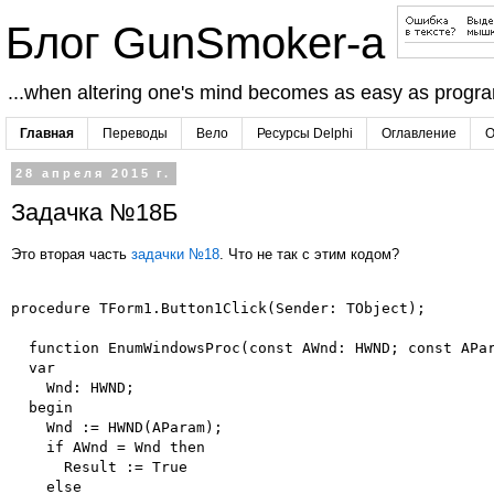
Блог GunSmoker-а
...when altering one's mind becomes as easy as progr
Главная
Переводы
Вело
Ресурсы Delphi
Оглавление
О
28 апреля 2015 г.
Задачка №18Б
Это вторая часть
задачки №18
. Что не так с этим кодом?
procedure TForm1.Button1Click(Sender: TObject);

  function EnumWindowsProc(const AWnd: HWND; const APar
  var

    Wnd: HWND;

  begin

    Wnd := HWND(AParam);

    if AWnd = Wnd then

      Result := True

    else
